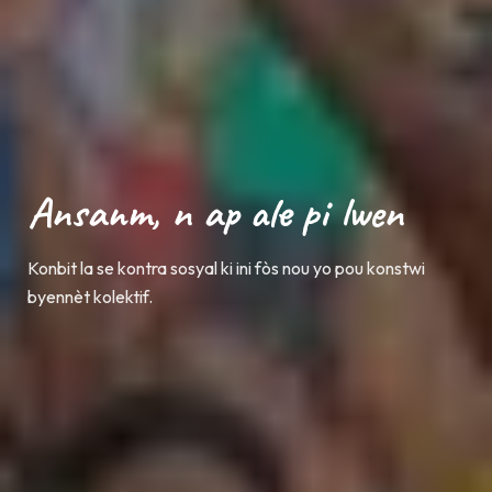
Yon Tradisyon Solidarite
Ayisyen
Yon modèl solidarite ki anrasinen nan kilti Ayisyèn nan pou
sipòte kominote yo.