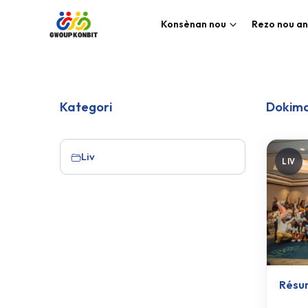
Konsènan nou
Rezo nou an
Kategori
Dokim
Liv
LIV
Résu