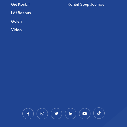
Gid Konbit
Konbit Soup Joumou
Lòt Resous
Galeri
Video