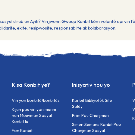
osyal dirab an Ayiti? Vin jwenn Gwoup Konbit kòm volontè epi vin fè
darite, ekite, resipwosite, responsablite ak kolaborasyon.
Kisa Konbit ye?
Inisyativ nou yo
P
Vin yon konbitè/konbitèz
Konbit Bibliyotèk Site
V
Solèy
Kijan pou vin yon manm
V
nan Mouvman Sosyal
Prim Pou Chanjman
⁠
Konbit la
Simen Semans Konbit Pou
Fon Konbit
Chanjman Sosyal