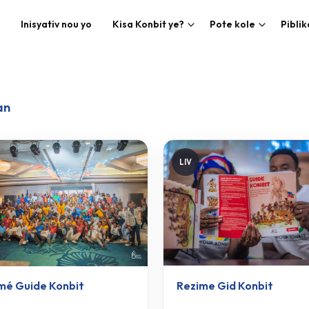
Inisyativ nou yo
Kisa Konbit ye?
Pote kole
Pibli
an
LIV
Rezime Gid Konbit
mé Guide Konbit