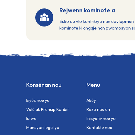
Rejwenn kominote a
Èske ou vle kontribye nan devlopman s
kominote ki angaje nan pwomosyon soli
Konsènan nou
Menu
kiyès nou ye
Akèy
Valè ak Prensip Konbit
Rezo nou an
Istwa
Inisyativ nou yo
Mansyon legal yo
Kontakte nou