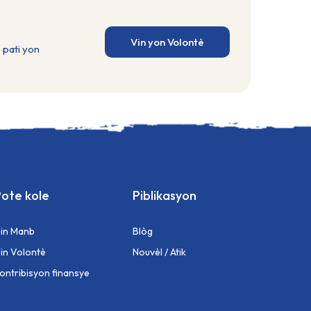
Vin yon Volontè
 pati yon
ote kole
Piblikasyon
in Manb
Blòg
in Volontè
Nouvèl / Atik
Kontribisyon finansye