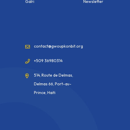
Galri
Newsletter
contact@gwoupkonbit.org
+509 36980314
514, Route de Delmas,
Delmas 66, Port-au-
Prince, Haiti