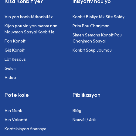
Kisa Konbit ye?
Inisyativ nou yo
Vin yon konbitè/konbitèz
Konbit Bibliyotèk Site Solèy
Kijan pou vin yon manm nan
Prim Pou Chanjman
Mouvman Sosyal Konbit la
Simen Semans Konbit Pou
Fon Konbit
Chanjman Sosyal
Gid Konbit
Konbit Soup Joumou
Lòt Resous
Galeri
Video
Pote kole
Piblikasyon
Vin Manb
Blòg
Vin Volontè
Nouvèl / Atik
⁠Kontribisyon finansye