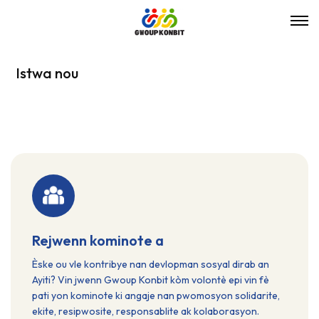
Istwa nou
Rejwenn kominote a
Èske ou vle kontribye nan devlopman sosyal dirab an
Ayiti? Vin jwenn Gwoup Konbit kòm volontè epi vin fè
pati yon kominote ki angaje nan pwomosyon solidarite,
ekite, resipwosite, responsablite ak kolaborasyon.