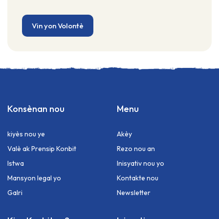
Vin yon Volontè
Konsènan nou
Menu
kiyès nou ye
Akèy
Valè ak Prensip Konbit
Rezo nou an
Istwa
Inisyativ nou yo
Mansyon legal yo
Kontakte nou
Galri
Newsletter