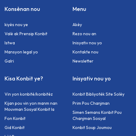
Konsènan nou
Menu
kiyès nou ye
Akèy
Valè ak Prensip Konbit
Rezo nou an
Istwa
Inisyativ nou yo
Mansyon legal yo
Kontakte nou
Galri
Newsletter
Kisa Konbit ye?
Inisyativ nou yo
Vin yon konbitè/konbitèz
Konbit Bibliyotèk Site Solèy
Kijan pou vin yon manm nan
Prim Pou Chanjman
Mouvman Sosyal Konbit la
Simen Semans Konbit Pou
Fon Konbit
Chanjman Sosyal
Gid Konbit
Konbit Soup Joumou