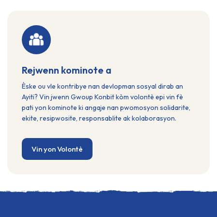
Demain se: Patisipasyon jèn ayisyen yo nan
- Òg
devlopman kominote yo. Objektif prensipal
popi
LDD se:
- Tr
tra
- Se
Rejwenn kominote a
Èske ou vle kontribye nan devlopman sosyal dirab an
Ayiti? Vin jwenn Gwoup Konbit kòm volontè epi vin fè
pati yon kominote ki angaje nan pwomosyon solidarite,
ekite, resipwosite, responsablite ak kolaborasyon.
Vin yon Volontè