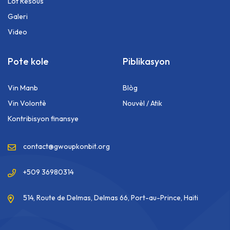
Lòt Resous
Galeri
Video
Pote kole
Piblikasyon
Vin Manb
Blòg
Vin Volontè
Nouvèl / Atik
⁠Kontribisyon finansye
contact@gwoupkonbit.org
+509 36980314
514, Route de Delmas, Delmas 66, Port-au-Prince, Haiti