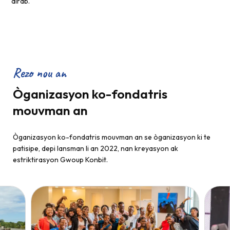
dirab.
Rezo nou an
Òganizasyon ko-fondatris
mouvman an
Òganizasyon ko-fondatris mouvman an se òganizasyon ki te
patisipe, depi lansman li an 2022, nan kreyasyon ak
estriktirasyon Gwoup Konbit.