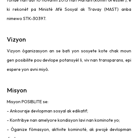
fonde nan dat 10 novanm 2013 nan Mariani (komin Gressier), e
ki rekonèt pa Ministè Afè Sosyal ak Travay (MAST) anba
nimewo STK-30397.
Vizyon
Vizyon òganizasyon an se bati yon sosyete kote chak moun
gen posibilite pou devlope potansyèl li, viv nan transparans, epi
espere yon avni miyò.
Misyon
Misyon POSIBLITE se:
- Ankouraje devlopman sosyal ak edikatif;
- Kontribye nan amelyore kondisyon lavi nan kominote yo;
- Òganize fòmasyon, aktivite kominotè, ak pwojè devlopman