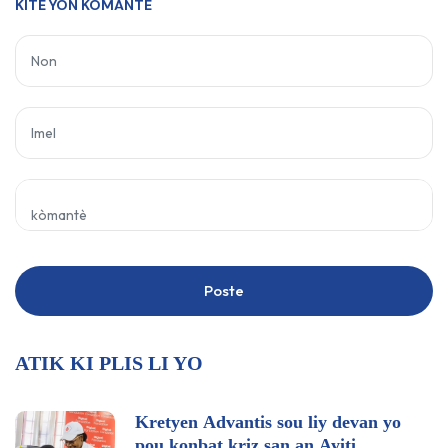
KITE YON KÒMANTÈ
Poste
ATIK KI PLIS LI YO
Kretyen Advantis sou liy devan yo
pou konbat kriz san an Ayiti