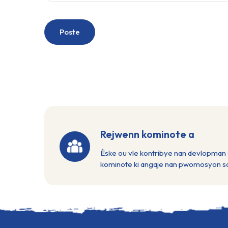
Poste
Rejwenn kominote a
Èske ou vle kontribye nan devlopman s
kominote ki angaje nan pwomosyon soli