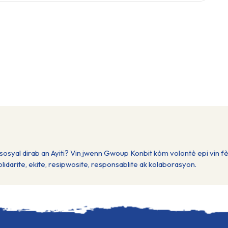
osyal dirab an Ayiti? Vin jwenn Gwoup Konbit kòm volontè epi vin fè
darite, ekite, resipwosite, responsablite ak kolaborasyon.