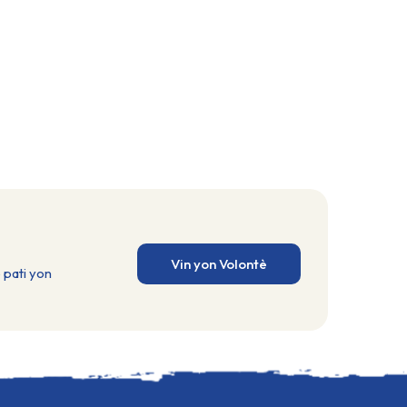
sept (7) départements, à un rythme
de deux projets soutenus par mois.
Cette régularité contribue à renforcer
la prévisibilité du dispositif et à
installer une relation de confiance
durable avec les acteurs locaux.
Parallèlement, Gwoup Konbit
poursuit ses efforts en matière de
formation et d’encadrement. Sept (7)
nouvelles sessions ont été
organisées, rassemblant 164
participants. Cette articulation entre
accompagnement financier et appui
Vin yon Volontè
technique constitue un pilier central
 pati yon
du programme, permettant aux
groupes de mieux structurer leurs
actions, d’optimiser l’utilisation des
ressources et d’accroître leur impact
au sein de leurs communautés. Les
initiatives soutenues reflètent la