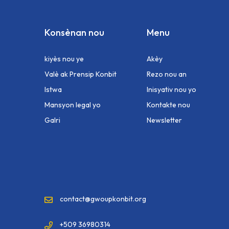
Konsènan nou
Menu
kiyès nou ye
Akèy
Valè ak Prensip Konbit
Rezo nou an
Istwa
Inisyativ nou yo
Mansyon legal yo
Kontakte nou
Galri
Newsletter
contact@gwoupkonbit.org
+509 36980314