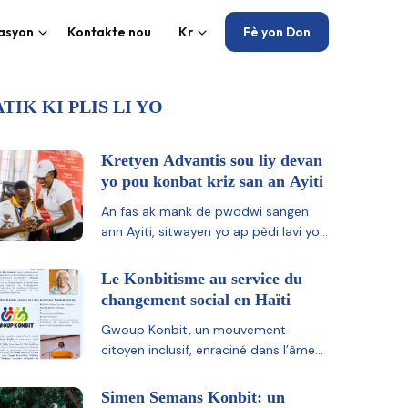
kasyon
Kontakte nou
Kr
Fè yon Don
ATIK KI PLIS LI YO
Kretyen Advantis sou liy devan
yo pou konbat kriz san an Ayiti
An fas ak mank de pwodwi sangen
ann Ayiti, sitwayen yo ap pèdi lavi yo
akoz mank transfizyon ki disponib.
Konbit San Pou San (KSPS) ak Legliz
Le Konbitisme au service du
Advantis Setyèm Jou a mete tèt yo
changement social en Haïti
ansanm pou sove lavi lè yo ankouraje
Gwoup Konbit, un mouvement
kilti don san an. Gras a angajman lidè
citoyen inclusif, enraciné dans l’âme
kominote yo tankou Johnny Rock
haïtienne. Gwoup Konbit est un
Markenley LOUISSAINT, espwa ap rene
mouvement qui rassemble des
nan kominote yo. Disponiblite
Simen Semans Konbit: un