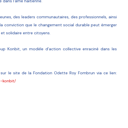
 dans l’âme haïtienne.
nes, des leaders communautaires, des professionnels, ainsi
ar la conviction que le changement social durable peut émerger
et solidaire entre citoyens.
p Konbit, un modèle d’action collective enraciné dans les
t sur le site de la Fondation Odette Roy Fombrun via ce lien:
-konbit/