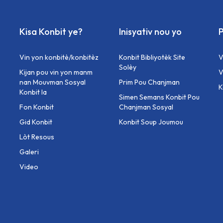
Kisa Konbit ye?
Inisyativ nou yo
P
Vin yon konbitè/konbitèz
Konbit Bibliyotèk Site
V
Solèy
Kijan pou vin yon manm
V
nan Mouvman Sosyal
Prim Pou Chanjman
⁠
Konbit la
Simen Semans Konbit Pou
Fon Konbit
Chanjman Sosyal
Gid Konbit
Konbit Soup Joumou
Lòt Resous
Galeri
Video