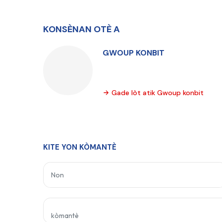
KONSÈNAN OTÈ A
GWOUP KONBIT
Gade lòt atik Gwoup konbit
KITE YON KÒMANTÈ