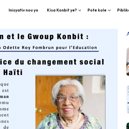
Inisyativ nou yo
Kisa Konbit ye?
Pote kole
Pibli