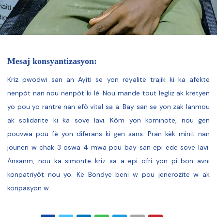
Mesaj konsyantizasyon:
Kriz pwodwi san an Ayiti se yon reyalite trajik ki ka afekte
nenpòt nan nou nenpòt ki lè. Nou mande tout legliz ak kretyen
yo pou yo rantre nan efò vital sa a. Bay san se yon zak lanmou
ak solidarite ki ka sove lavi. Kòm yon kominote, nou gen
pouvwa pou fè yon diferans ki gen sans. Pran kèk minit nan
jounen w chak 3 oswa 4 mwa pou bay san epi ede sove lavi.
Ansanm, nou ka simonte kriz sa a epi ofri yon pi bon avni
konpatriyòt nou yo. Ke Bondye beni w pou jenerozite w ak
konpasyon w.