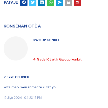
PATAJE
KONSÈNAN OTÈ A
GWOUP KONBIT
Gade lòt atik Gwoup konbit
PIERRE CELIDIEU
kote map jwen kòmantè ki fèt yo
19 Jiyè 2024 | 04:23:17 PM