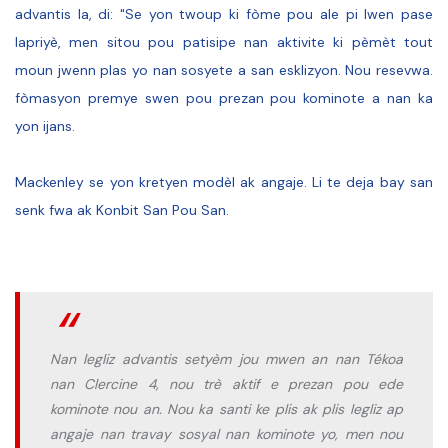
advantis la, di: "Se yon twoup ki fòme pou ale pi lwen pase
lapriyè, men sitou pou patisipe nan aktivite ki pèmèt tout
moun jwenn plas yo nan sosyete a san esklizyon. Nou resevwa.
fòmasyon premye swen pou prezan pou kominote a nan ka
yon ijans.
Mackenley se yon kretyen modèl ak angaje. Li te deja bay san
senk fwa ak Konbit San Pou San.
Nan legliz advantis setyèm jou mwen an nan Tékoa
nan Clercine 4, nou trè aktif e prezan pou ede
kominote nou an. Nou ka santi ke plis ak plis legliz ap
angaje nan travay sosyal nan kominote yo, men nou