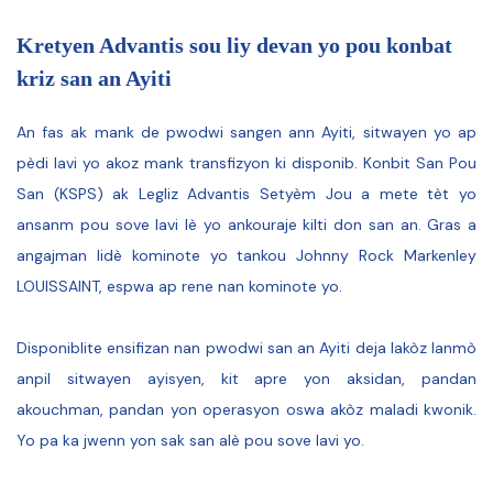
Kretyen Advantis sou liy devan yo pou konbat
kriz san an Ayiti
An fas ak mank de pwodwi sangen ann Ayiti, sitwayen yo ap
pèdi lavi yo akoz mank transfizyon ki disponib. Konbit San Pou
San (KSPS) ak Legliz Advantis Setyèm Jou a mete tèt yo
ansanm pou sove lavi lè yo ankouraje kilti don san an. Gras a
angajman lidè kominote yo tankou Johnny Rock Markenley
LOUISSAINT, espwa ap rene nan kominote yo.
Disponiblite ensifizan nan pwodwi san an Ayiti deja lakòz lanmò
anpil sitwayen ayisyen, kit apre yon aksidan, pandan
akouchman, pandan yon operasyon oswa akòz maladi kwonik.
Yo pa ka jwenn yon sak san alè pou sove lavi yo.