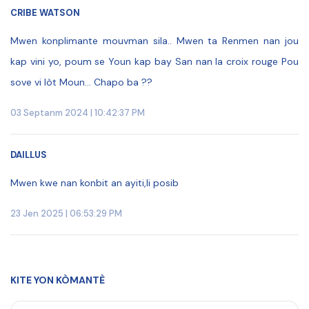
CRIBE WATSON
Mwen konplimante mouvman sila.. Mwen ta Renmen nan jou
kap vini yo, poum se Youn kap bay San nan la croix rouge Pou
sove vi lòt Moun... Chapo ba ??
03 Septanm 2024 | 10:42:37 PM
DAILLUS
Mwen kwe nan konbit an ayiti,li posib
23 Jen 2025 | 06:53:29 PM
KITE YON KÒMANTÈ