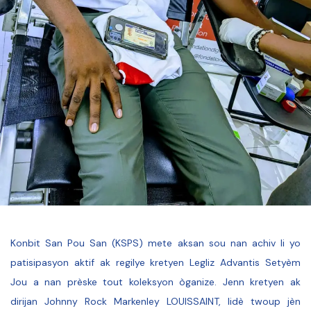
Konbit San Pou San (KSPS) mete aksan sou nan achiv li yo
patisipasyon aktif ak regilye kretyen Legliz Advantis Setyèm
Jou a nan prèske tout koleksyon òganize. Jenn kretyen ak
dirijan Johnny Rock Markenley LOUISSAINT, lidè twoup jèn