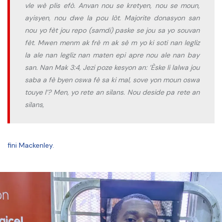
vle wè plis efò. Anvan nou se kretyen, nou se moun,
ayisyen, nou dwe la pou lòt. Majorite donasyon san
nou yo fèt jou repo (samdi) paske se jou sa yo souvan
fèt. Mwen menm ak frè m ak sè m yo ki soti nan legliz
la ale nan legliz nan maten epi apre nou ale nan bay
san. Nan Mak 3:4, Jezi poze kesyon an: ’Èske li lalwa jou
saba a fè byen oswa fè sa ki mal, sove yon moun oswa
touye l’? Men, yo rete an silans. Nou deside pa rete an
silans,
fini Mackenley.