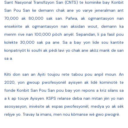
Sant Nasyonal Transfizyon San (CNTS) te kominike bay Konbit
San Pou San ke demann chak ane yo varye jeneralman ant
70,000 ak 80,000 sak san. Pafwa, ak ogmantasyon nan
ensekirite ak ogmantasyon nan aksidan wout, demann ka
menm rive nan 100,000 pòch anyèl. Sepandan, li pa fasil pou
kolekte 30,000 sak pa ane. Sa a bay yon lide sou kantite
konpatriyòt ki soufri ak pèdi lavi yo chak ane akòz mank de san
sa a.
Kilti don san an Ayiti toujou rete tabou pou anpil moun. An
2020, yon gwoup pwofesyonèl ayisyen ak lidè kominotè te
fonde Konbit San Pou San pou bay yon repons a kriz silans sa
a k ap touye Ayisyen. KSPS relanse deba nan mitan jèn yo nan
asosyasyon, inivèsite ak espas pwofesyonèl, medya yo ak sèk
relijye yo. Travay la imans, men nou kòmanse wè gwo pwogrè.