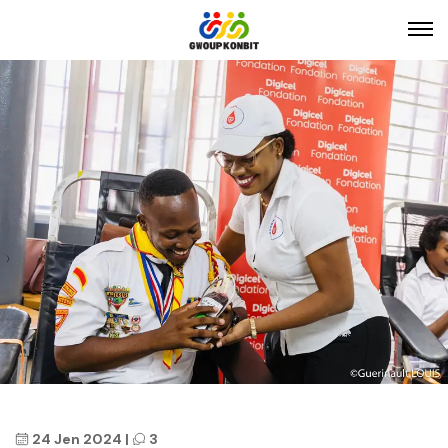
24 Jen 2024
|
3